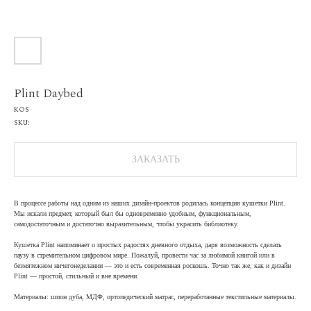
Plint Daybed
KOS
SKU:
ЗАКАЗАТЬ
В процессе работы над одним из наших дизайн-проектов родилась концепция кушетки Plint.
Мы искали предмет, который был бы одновременно удобным, функциональным,
самодостаточным и достаточно выразительным, чтобы украсить библиотеку.
Кушетка Plint напоминает о простых радостях дневного отдыха, даря возможность сделать
паузу в стремительном цифровом мире. Пожалуй, провести час за любимой книгой или в
безмятежном ничегонеделании — это и есть современная роскошь. Точно так же, как и дизайн
Plint — простой, стильный и вне времени.
Материалы: шпон дуба, МДФ, ортопедический матрас, переработанные текстильные материалы.