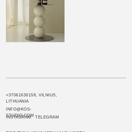
+37061630158, VILNIUS,
LITHUANIA
INFO@KOS-
STUDIO.COM
INSTAGRAM
TELEGRAM