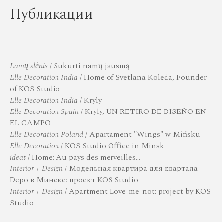
Публикации
Lamų slėnis
/ Sukurti namų jausmą
Elle Decoration India
/ Home of Svetlana Koleda, Founder
of KOS Studio
Elle Decoration India
/ Kryly
Elle Decoration Spain
/ Kryly, UN RETIRO DE DISEÑO EN
EL CAMPO
Elle Decoration Poland
/ Apartament "Wings" w Mińsku
Elle Decoration
/ KOS Studio Office in Minsk
ideat
/ Home: Au pays des merveille
s…
Interior + Design
/ Модельная квартира для квартала
Depo в Минске: проект KOS Studio
Interior + Design
/ Apartment Love-me-not: project by KOS
Studio